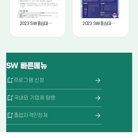
2023 SW중심대학 워크숍 안내문
2023 SW중심대학 공동 AI 경진대회
SW
빠른메뉴
bookmark_added
arrow_forward
프로그램 신청
bookmark_added
arrow_forward
국내외 기업체 탐방
bookmark_added
arrow_forward
졸업자격인정제