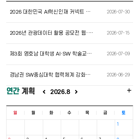
2026 대한민국 AI혁신인재 커넥트 행사[26.07.29. ~ 26.07.31.]
2026-07-30
2026년 관광데이터 활용 공모전 웹·앱 구현 부문 모집 안내(26. 7. 6.(월) …
2026-07-15
제3회 영호남 대학생 AI·SW 학술교류 대회」참가 안내 [2026.07.10.(금)]
2026-07-09
경남권 SW중심대학 협력체계 강화를 위한 업무협약(MOU) 쳬결
2026-06-29
add
연간
계획
2026.8
일
월
화
수
목
금
토
1