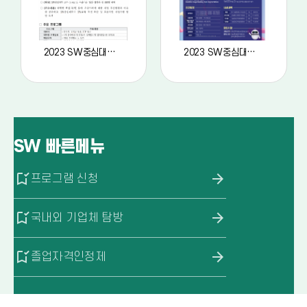
2023 SW중심대학 워크숍 안내문
2023 SW중심대학 공동 AI 경진대회
SW
빠른메뉴
bookmark_added
arrow_forward
프로그램 신청
bookmark_added
arrow_forward
국내외 기업체 탐방
bookmark_added
arrow_forward
졸업자격인정제