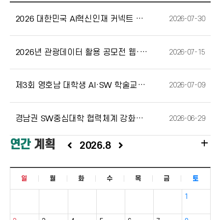
2026 대한민국 AI혁신인재 커넥트 행사[26.07.29. ~ 26.07.31.]
2026-07-30
2026년 관광데이터 활용 공모전 웹·앱 구현 부문 모집 안내(26. 7. 6.(월) …
2026-07-15
제3회 영호남 대학생 AI·SW 학술교류 대회」참가 안내 [2026.07.10.(금)]
2026-07-09
경남권 SW중심대학 협력체계 강화를 위한 업무협약(MOU) 쳬결
2026-06-29
add
연간
계획
2026.8
일
월
화
수
목
금
토
1