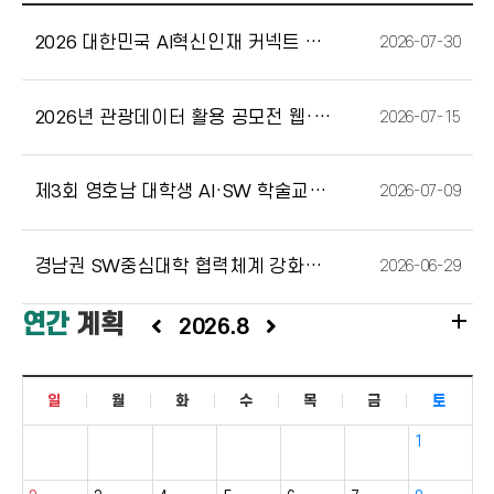
2026 대한민국 AI혁신인재 커넥트 행사[26.07.29. ~ 26.07.31.]
2026-07-30
2026년 관광데이터 활용 공모전 웹·앱 구현 부문 모집 안내(26. 7. 6.(월) …
2026-07-15
제3회 영호남 대학생 AI·SW 학술교류 대회」참가 안내 [2026.07.10.(금)]
2026-07-09
경남권 SW중심대학 협력체계 강화를 위한 업무협약(MOU) 쳬결
2026-06-29
add
연간
계획
2026.8
일
월
화
수
목
금
토
1