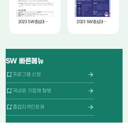
2023 SW중심대학 워크숍 안내문
2023 SW중심대학 공동 AI 경진대회
SW
빠른메뉴
bookmark_added
arrow_forward
프로그램 신청
bookmark_added
arrow_forward
국내외 기업체 탐방
bookmark_added
arrow_forward
졸업자격인정제